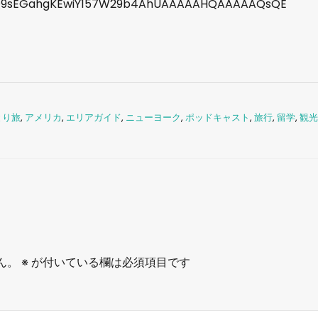
Q9sEGahgKEwiY157W29b4AhUAAAAAHQAAAAAQsQE
とり旅
,
アメリカ
,
エリアガイド
,
ニューヨーク
,
ポッドキャスト
,
旅行
,
留学
,
観光
ん。
※
が付いている欄は必須項目です