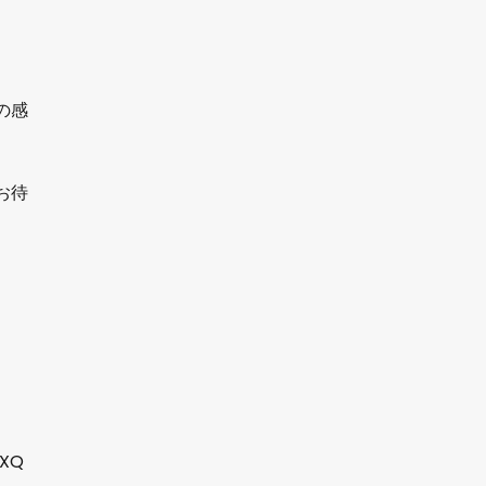
の感
お待
ZXQ