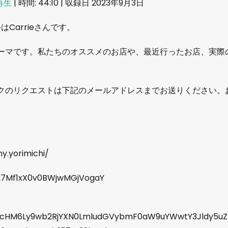
再生
|
時間: 44:10
|
収録日 2023年9月3日
はCarrieさんです。
ーマです。私たちのオススメのお店や、最近行ったお店、実際
クのリクエストは下記のメールアドレスまでお送りください。
y.yorimichi/
w/27Mf1xX0v0BWjwMGjVogaY
HR0cHM6Ly9wb2RjYXN0LmludGVybmF0aW9uYWwtY3Jldy5u