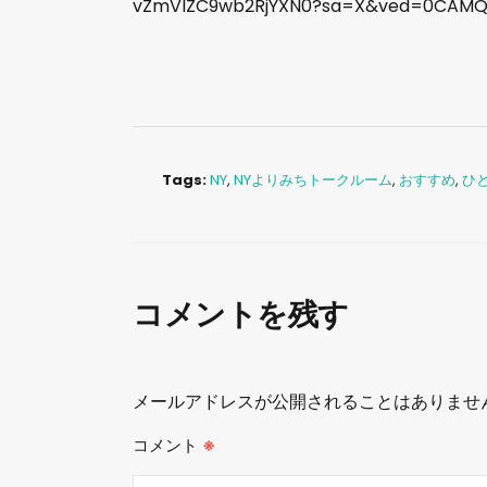
vZmVlZC9wb2RjYXN0?sa=X&ved=0CAM
Tags:
NY
,
NYよりみちトークルーム
,
おすすめ
,
ひ
コメントを残す
メールアドレスが公開されることはありませ
コメント
※