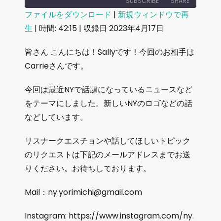
SUBSCRIBE
SHARE
ファイルをダウンロード
|
新規ウィンドウで再
生
|
時間: 42:15
|
収録日 2023年4月17日
SHARE
RSS FEED
LINK
皆さん こんにちは！Sallyです！今回のお相手は
Carrieさんです。
EMBED
今回は最近NYで話題になっているニュースなど
をテーマにしました。新しいNYのロゴなどの話
などしています。
リスナークエスチョンや話してほしいトピック
のリクエストは下記のメールアドレスまでお送
りください。お待ちしております。
Mail：ny.yorimichi@gmail.com
Instagram: https://www.instagram.com/ny.