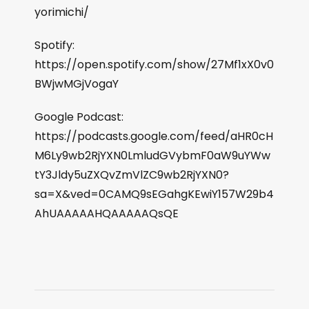
yorimichi/
Spotify:
https://open.spotify.com/show/27Mf1xX0v0
BWjwMGjVogaY
Google Podcast:
https://podcasts.google.com/feed/aHR0cH
M6Ly9wb2RjYXN0LmludGVybmF0aW9uYWw
tY3Jldy5uZXQvZmVlZC9wb2RjYXN0?
sa=X&ved=0CAMQ9sEGahgKEwiY157W29b4
AhUAAAAAHQAAAAAQsQE