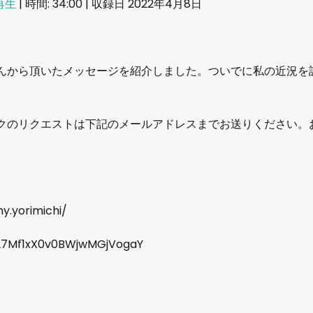
再生
|
時間: 34:00
|
収録日 2022年4月8日
んから頂いたメッセージを紹介しました。ついでに私の近況を
クのリクエストは下記のメールアドレスまでお送りください。
y.yorimichi/
w/27Mf1xX0v0BWjwMGjVogaY