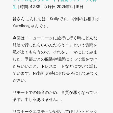
生
|
時間: 42:36
|
収録日 2021年7月16日
SHARE
RSS FEED
LINK
皆さん こんにちは！Sallyです。今回のお相手は
Yumikoちゃんです。
EMBED
今回は「ニューヨークに旅行に行く時にどんな
服装で行ったらいいんだろう？」という質問を
私がよくもらうので、それをテーマにしてみま
した。季節ごとの服装や場所によって気をつけ
たらいいこと、ドレスコードなどについて話し
ています。NY旅行の時にぜひ参考にしてみてく
ださい。
リモートでの録音のため、音質が悪くなってい
ます。申し訳ありません。。
リスナークエスチョンや話してほしいトピック