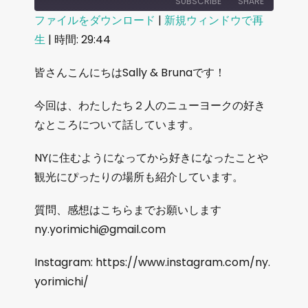
SUBSCRIBE
SHARE
ファイルをダウンロード
|
新規ウィンドウで再
生
|
時間: 29:44
SHARE
RSS FEED
LINK
皆さんこんにちはSally & Brunaです！
EMBED
今回は、わたしたち２人のニューヨークの好き
なところについて話しています。
NYに住むようになってから好きになったことや
観光にぴったりの場所も紹介しています。
質問、感想はこちらまでお願いします
ny.yorimichi@gmail.com
Instagram: https://www.instagram.com/ny.
yorimichi/